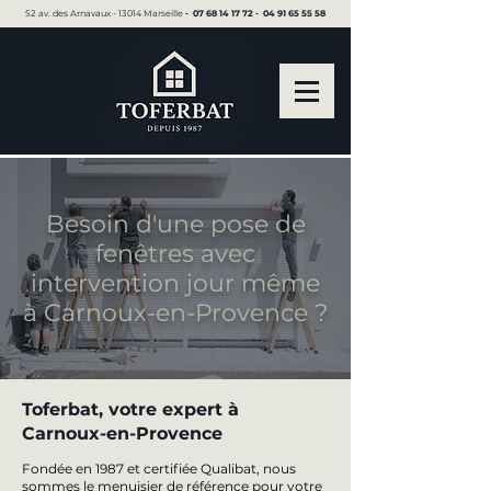
52 av. des Arnavaux - 13014 Marseille ▪︎
07 68 14 17 72
▪︎
04 91 65 55 58
Besoin d'une pose de
fenêtres avec
intervention jour même
à Carnoux-en-Provence ?
Toferbat, votre expert à
Carnoux-en-Provence
Fondée en 1987 et certifiée Qualibat, nous
sommes le menuisier de référence pour votre