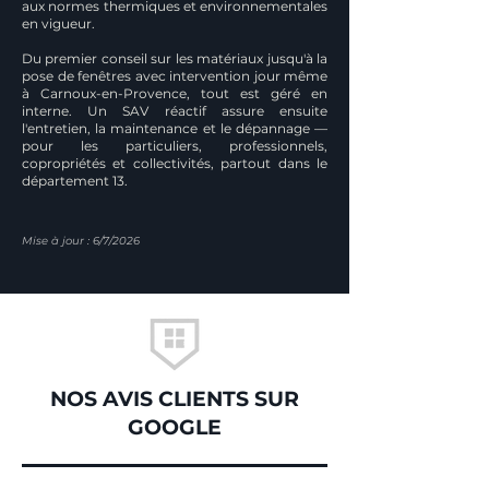
aux normes thermiques et environnementales
en vigueur.
Du premier conseil sur les matériaux jusqu'à la
pose de fenêtres avec intervention jour même
à Carnoux-en-Provence, tout est géré en
interne. Un SAV réactif assure ensuite
l'entretien, la maintenance et le dépannage —
pour les particuliers, professionnels,
copropriétés et collectivités, partout dans le
département 13.
Mise à jour : 6/7/2026
NOS AVIS CLIENTS SUR
GOOGLE