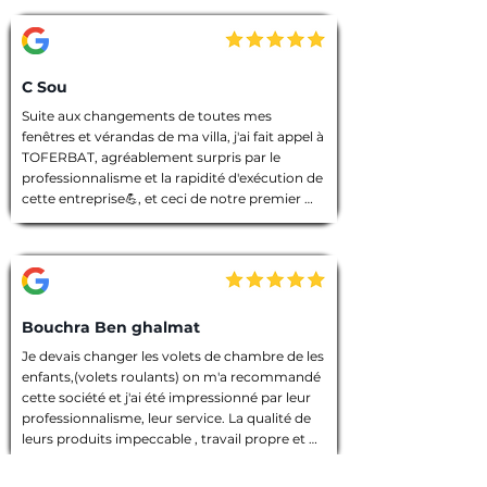
C Sou
Suite aux changements de toutes mes 
fenêtres et vérandas de ma villa, j'ai fait appel à 
TOFERBAT, agréablement surpris par le 
professionnalisme et la rapidité d'exécution de 
cette entreprise💪, et ceci de notre premier 
entretien téléphonique pour le devis jusqu'à la 
fin des travaux. Tout à été fait dans les règles 
de l'art, l'équipe intervenante était discrète et 
avenante, chacun avait sa tâche à accomplir, 
chantier nettoyé et laisser dans un état 
impeccable 🙏. Que dire de plus ! Je vous 
Bouchra Ben ghalmat
souhaite une bonne continuation, et je vous ai 
Je devais changer les volets de chambre de les 
vivement recommandé à des amies qui 
enfants,(volets roulants) on m'a recommandé 
prendront contact avec vous prochainement, 
cette société et j'ai été impressionné par leur 
et pour vos futurs clients, un conseil : allez les 
professionnalisme, leur service. La qualité de 
yeux fermés 🫣, merci encore TOFERBAT 👍
leurs produits impeccable , travail propre et 
employés sympathiques, compétents, 
d'ailleurs j'ai beaucoup appréci leur discrétion.
