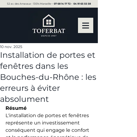
52 av. des Arnavaux - 13014 Marseille ▪︎
07 68 14 17 72
▪︎
04 91 65 55 58
10 nov. 2025
Installation de portes et
fenêtres dans les
Bouches-du-Rhône : les
erreurs à éviter
absolument
Résumé
L'installation de portes et fenêtres 
représente un investissement 
conséquent qui engage le confort 