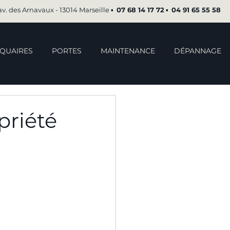
av. des Arnavaux - 13014 Marseille ▪︎
07 68 14 17 72
▪︎
04 91 65 55 58
QUAIRES
PORTES
MAINTENANCE
DÉPANNAGE
priété