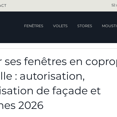
52 
ACT
FENÊTRES
VOLETS
STORES
MOUSTI
ses fenêtres en copro
le : autorisation,
sation de façade et
es 2026