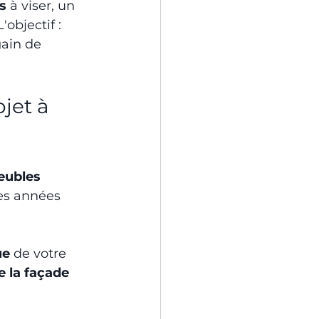
s
 à viser, un 
objectif : 
ain de 
jet à 
ubles 
es années 
.
ue
 de votre 
 la façade