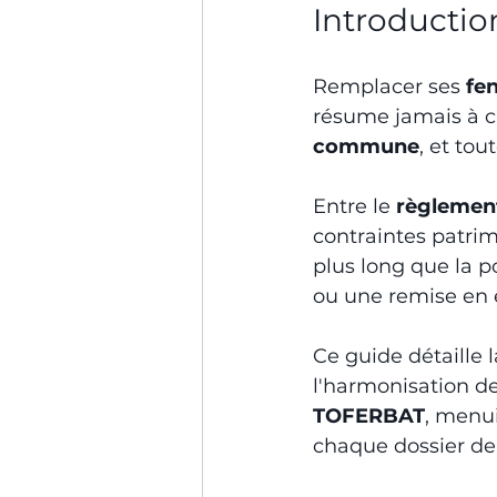
Introductio
Remplacer ses 
fe
résume jamais à ch
commune
, et to
Entre le 
règlement
contraintes patrim
plus long que la 
ou une remise en é
Ce guide détaille l
l'harmonisation de
TOFERBAT
, menui
chaque dossier de