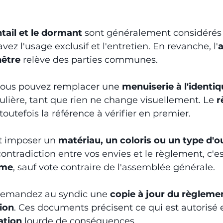
tail et le dormant
 sont généralement considéré
avez l'usage exclusif et l'entretien. En revanche, l'
a
nêtre
 relève des parties communes.
 vous pouvez remplacer une 
menuiserie à l'identi
culière, tant que rien ne change visuellement. Le 
r
 toutefois la référence à vérifier en premier.
 imposer un 
matériau, un coloris ou un type d'o
contradiction entre vos envies et le règlement, c'es
ime
, sauf vote contraire de l'assemblée générale.
demandez au syndic une 
copie à jour du règlement
sion
. Ces documents précisent ce qui est autorisé e
ation
 lourde de conséquences.