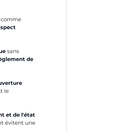
s comme 
spect 
que
 sans 
èglement de 
uverture 
t le 
 et de l'état 
t évitent une 