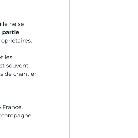
lle ne se 
 
partie 
opriétaires.
t les 
est souvent 
us de chantier 
 
 France. 
 accompagne 