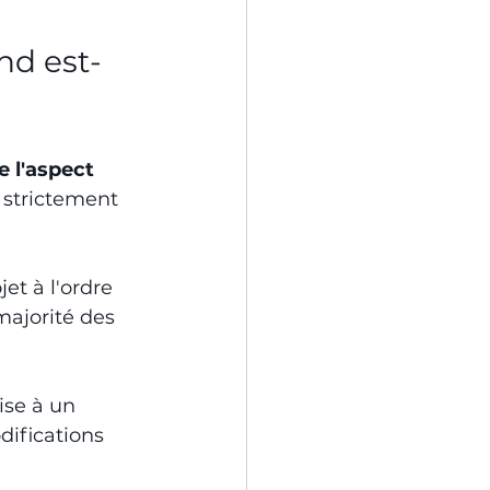
nd est-
 l'aspect 
strictement 
jet à l'ordre 
majorité des 
ise à un 
difications 